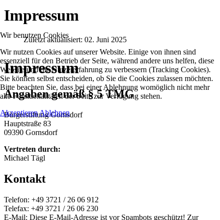
Impressum
Wir benutzen Cookies
Zuletzt aktualisiert: 02. Juni 2025
Wir nutzen Cookies auf unserer Website. Einige von ihnen sind
essenziell für den Betrieb der Seite, während andere uns helfen, diese
Impressum
Website und die Nutzererfahrung zu verbessern (Tracking Cookies).
Sie können selbst entscheiden, ob Sie die Cookies zulassen möchten.
Bitte beachten Sie, dass bei einer Ablehnung womöglich nicht mehr
Angaben gemäß § 5 TMG
alle Funktionalitäten der Seite zur Verfügung stehen.
Akzeptieren
Ablehnen
Bürgerstiftung Gornsdorf
Hauptstraße 83
09390 Gornsdorf
Vertreten durch:
Michael Tägl
Kontakt
Telefon: +49 3721 / 26 06 912
Telefax: +49 3721 / 26 06 230
E-Mail:
Diese E-Mail-Adresse ist vor Spambots geschützt! Zur